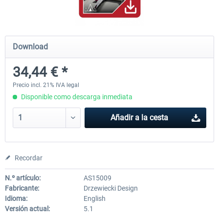
Mega Airport Frankfurt V2.0
Mega Airport Berlin Brande
Download
34,44 € *
30,45 € *
25,37 € *
Precio incl. 21% IVA legal
Disponible como descarga inmediata
Añadir a la cesta
Recordar
N.º artículo:
AS15009
Fabricante:
Drzewiecki Design
Idioma:
English
Versión actual:
5.1