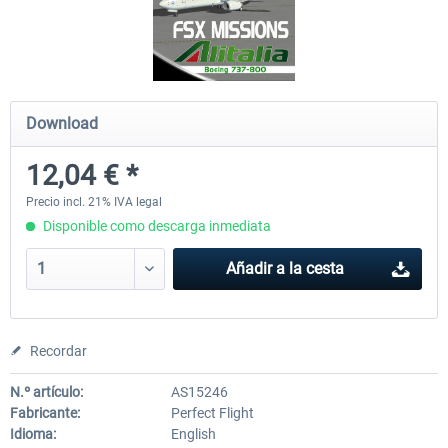
Ultimate Traffic Live
FS Global Real Weather..
Download
49,77 € *
40,66 € *
12,04 € *
Precio incl. 21% IVA legal
Disponible como descarga inmediata
Añadir a la cesta
Recordar
N.º artículo:
AS15246
Fabricante:
Perfect Flight
Idioma:
English