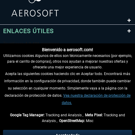
ENLACES ÚTILES
Bienvenido a aerosoft.com!
Utilizamos cookies Algunos de ellos son técnicamente necesarios (por ejemplo,
para el carrito de compras), otros nos ayudan a mejorar nuestras ofertas y
ofrecerle una mejor experiencia de usuario.
Acepta las siguientes cookies haciendo clic en Aceptar todo. Encontrará más
información en la configuración de privacidad, donde también puede cambiar
DESISTIR DEL CONTRATO
su selección en cualquier momento. Simplemente vaya a la página con la
declaración de protección de datos.
Vea nuestra declaración de protección de
INFORMACIÓN
datos.
NO SE PIERDA LAS ÚLTIMAS NOTICIAS
Google Tag Manager:
Tracking and Analysis ,
Meta Pixel:
Tracking and
Analysis ,
OpenStreetMap:
Misc
* Todos los precios, incl. el IVA legal y
gastos de envío
así como las posibles
tasas de recepción si no se describe lo contrario