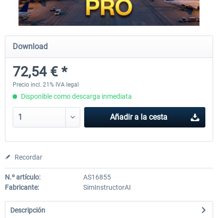
rkApps - FSRealistic Pro MSFS
Aerosoft Tool Simple Traf
Download
72,54 € *
33,88 € *
15,13 € *
Precio incl. 21% IVA legal
Disponible como descarga inmediata
Añadir a la cesta
Recordar
N.º artículo:
AS16855
Fabricante:
SimInstructorAI
Descripción