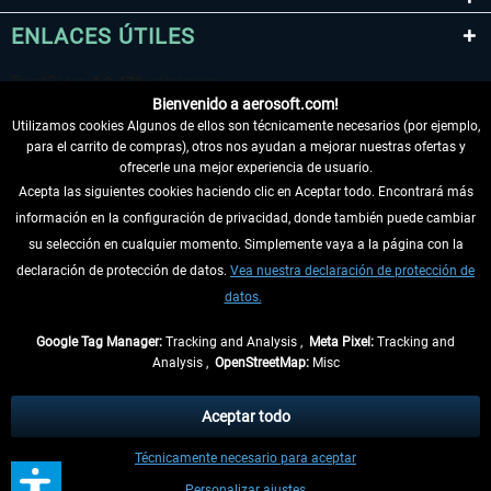
ENLACES ÚTILES
Bienvenido a aerosoft.com!
Utilizamos cookies Algunos de ellos son técnicamente necesarios (por ejemplo,
para el carrito de compras), otros nos ayudan a mejorar nuestras ofertas y
ofrecerle una mejor experiencia de usuario.
Acepta las siguientes cookies haciendo clic en Aceptar todo. Encontrará más
información en la configuración de privacidad, donde también puede cambiar
DESISTIR DEL CONTRATO
su selección en cualquier momento. Simplemente vaya a la página con la
declaración de protección de datos.
Vea nuestra declaración de protección de
INFORMACIÓN
datos.
NO SE PIERDA LAS ÚLTIMAS NOTICIAS
Google Tag Manager:
Tracking and Analysis ,
Meta Pixel:
Tracking and
Analysis ,
OpenStreetMap:
Misc
* Todos los precios, incl. el IVA legal y
gastos de envío
así como las posibles
tasas de recepción si no se describe lo contrario
Aceptar todo
** De aplicación a envíos dentro de Alemania. Los plazos de envío para los
Técnicamente necesario para aceptar
demás países se pueden consultar en la
información de envío
.
Personalizar ajustes