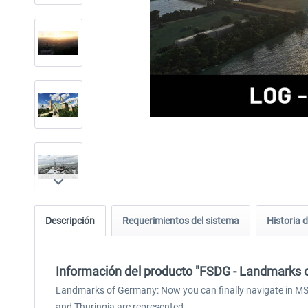
Descripción
Requerimientos del sistema
Historia d
Información del producto "FSDG - Landmarks 
Landmarks of Germany: Now you can finally navigate in MSFS
and Thuringia are represented.