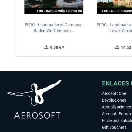
FSDG - Landmarks of Germany -
FSDG - Landmarks 
Baden-Wurttemberg...
Lower Saxon
9,68 € *
14,52 
ENLACES 
Aerosoft One
Devoluciones
Actualizaciones
Aerosoft Forum
Envíe una solici
Gift vouchers