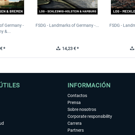
of Germany -
FSDG - Landmarks of Germany -...
FSDG - Landm
y &...
€ *
14,23 € *
ÚTILES
INFORMACIÓN
Contactos
Prensa
Sobre nosotros
Corporate responsibility
tud
Carrera
Partners