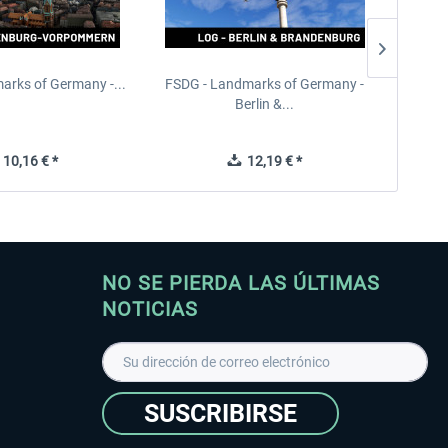
arks of Germany -...
FSDG - Landmarks of Germany -
FSDG 
Berlin &...
10,16 € *
12,19 € *
NO SE PIERDA LAS ÚLTIMAS
NOTICIAS
SUSCRIBIRSE