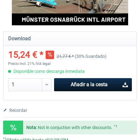
Aerosoft Mega Airport Brussels
Aerosoft Airport Cologne/
Download
25,37 € *
18,25 € *
15,24 € *
21,77 € *
(30% Guardado)
Precio incl. 21% IVA legal
Disponible como descarga inmediata
Añadir a la cesta
Recordar
*1
Nota:
Not in conjuction with other discounts.
*1