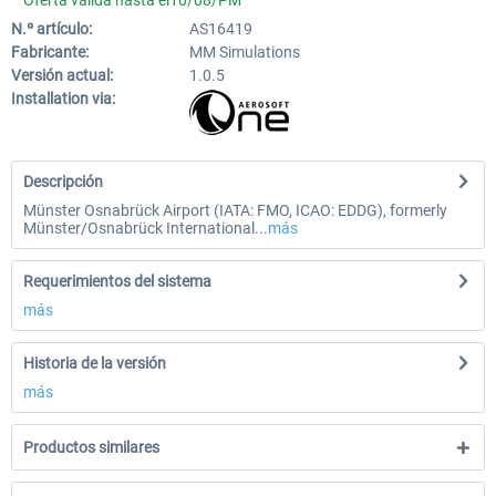
Oferta válida hasta el10/08/PM
N.º artículo:
AS16419
Fabricante:
MM Simulations
Versión actual:
1.0.5
Installation via:
Descripción
Münster Osnabrück Airport (IATA: FMO, ICAO: EDDG), formerly
Münster/Osnabrück International...
más
Requerimientos del sistema
más
Historia de la versión
más
Productos similares