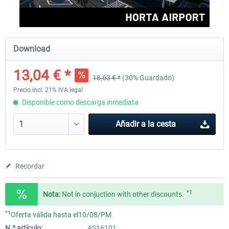
Aerosoft Mega Airport Brussels
Aerosoft Airport Cologne/
Download
13,04 € *
18,63 € *
(30% Guardado)
25,37 € *
18,25 € *
Precio incl. 21% IVA legal
Disponible como descarga inmediata
Añadir a la cesta
Recordar
*1
Nota:
Not in conjuction with other discounts.
*1
Oferta válida hasta el10/08/PM
N.º artículo:
AS16101