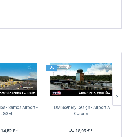
ios - Samos Airport -
TDM Scenery Design - Airport A
FlyLo
LGSM
Coruña
14,52 € *
18,09 € *