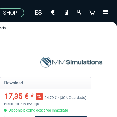
SHOP
Asia
Download
17,35 € *
24,79 € *
(30% Guardado)
Precio incl. 21% IVA legal
Disponible como descarga inmediata