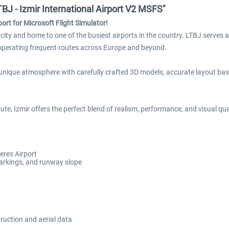
BJ - Izmir International Airport V2 MSFS"
rt for Microsoft Flight Simulator!
t city and home to one of the busiest airports in the country. LTBJ serves 
s operating frequent routes across Europe and beyond.
’s unique atmosphere with carefully crafted 3D models, accurate layout b
te, İzmir offers the perfect blend of realism, performance, and visual qua
eres Airport
arkings, and runway slope
truction and aerial data