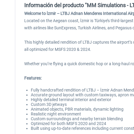
Información del producto "MM Simulations - LT
Welcome to İzmir – LTBJ Adnan Menderes International Airpo
Located on the Aegean coast, İzmir is Türkiye’s third-larges
with airlines like SunExpress, Turkish Airlines, and Pegasu
This highly detailed rendition of LTBJ captures the airport
all optimized for MSFS 2020 & 2024.
Whether you’re flying a quick domestic hop or a long-haul rou
Features:
Fully handcrafted rendition of LTBJ – İzmir Adnan Mend
Accurate ground layout with custom taxiways, apron m
Highly detailed terminal interior and exterior
Custom 3D jetways
Animated objects, PBR materials, dynamic lighting
Realistic night environment
Custom surroundings and nearby terrain blending
Optimized for both MSFS 2020 and 2024
Built using up-to-date references including current cons