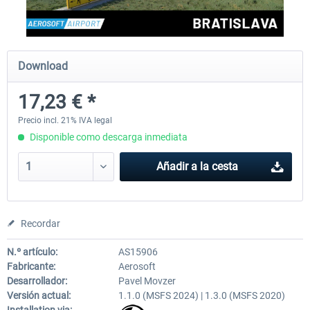
Aerosoft Mega Airport Brussels
Aerosoft Airport Cologne/
Download
17,23 € *
25,37 € *
18,25 € *
Precio incl. 21% IVA legal
Disponible como descarga inmediata
Añadir a la cesta
Recordar
N.º artículo:
AS15906
Fabricante:
Aerosoft
Desarrollador:
Pavel Movzer
Versión actual:
1.1.0 (MSFS 2024) | 1.3.0 (MSFS 2020)