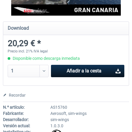
Aerosoft Mega Airport Brussels
Aerosoft Airport Cologne/
Download
20,29 € *
25,37 € *
18,25 € *
Precio incl. 21% IVA legal
Disponible como descarga inmediata
Añadir a la cesta
Recordar
N.º artículo:
AS15760
Fabricante:
Aerosoft, sim-wings
Desarrollador:
sim-wings
Versión actual:
1.0.3.0