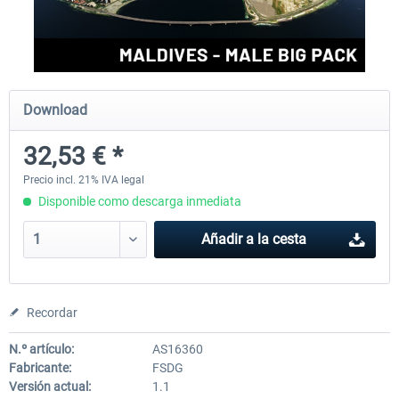
Aerosoft Mt. Everest Airports Vol. 1 -
Aerosoft Mt. Everest Airports V
Lukla
Phaplu...
Download
10,12 € *
10,12 € *
32,53 € *
Precio incl. 21% IVA legal
Disponible como descarga inmediata
Añadir a la cesta
Recordar
N.º artículo:
AS16360
Fabricante:
FSDG
Versión actual:
1.1