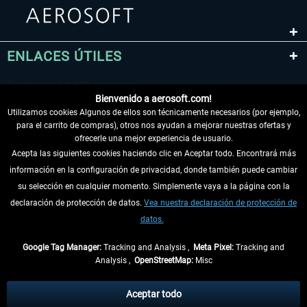
ENLACES ÚTILES
Bienvenido a aerosoft.com!
Utilizamos cookies Algunos de ellos son técnicamente necesarios (por ejemplo,
para el carrito de compras), otros nos ayudan a mejorar nuestras ofertas y
ofrecerle una mejor experiencia de usuario.
Acepta las siguientes cookies haciendo clic en Aceptar todo. Encontrará más
información en la configuración de privacidad, donde también puede cambiar
DESISTIR DEL CONTRATO
su selección en cualquier momento. Simplemente vaya a la página con la
declaración de protección de datos.
Vea nuestra declaración de protección de
INFORMACIÓN
datos.
NO SE PIERDA LAS ÚLTIMAS NOTICIAS
Google Tag Manager:
Tracking and Analysis ,
Meta Pixel:
Tracking and
Analysis ,
OpenStreetMap:
Misc
* Todos los precios, incl. el IVA legal y
gastos de envío
así como las posibles
tasas de recepción si no se describe lo contrario
Aceptar todo