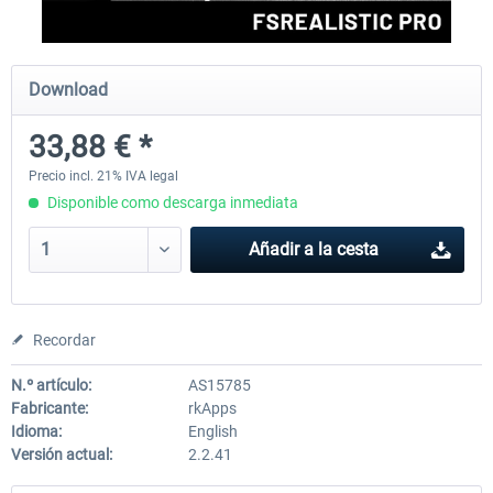
rkApps - FSRealistic Pro MSFS
Aerosoft Tool Simple Traf
Download
33,88 € *
33,88 € *
15,13 € *
Precio incl. 21% IVA legal
Disponible como descarga inmediata
Añadir a la cesta
Recordar
N.º artículo:
AS15785
Fabricante:
rkApps
Idioma:
English
Versión actual:
2.2.41