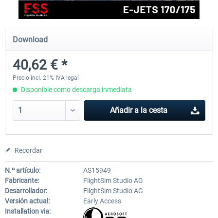
FlightSim Studio - E-Jets 170/175
Aerosoft Aircraft A340-600
Download
40,62 € *
40,62 € *
81,33 € *
Precio incl. 21% IVA legal
Disponible como descarga inmediata
Añadir a la cesta
Recordar
N.º artículo:
AS15949
Fabricante:
FlightSim Studio AG
Desarrollador:
FlightSim Studio AG
Versión actual:
Early Access
Installation via: