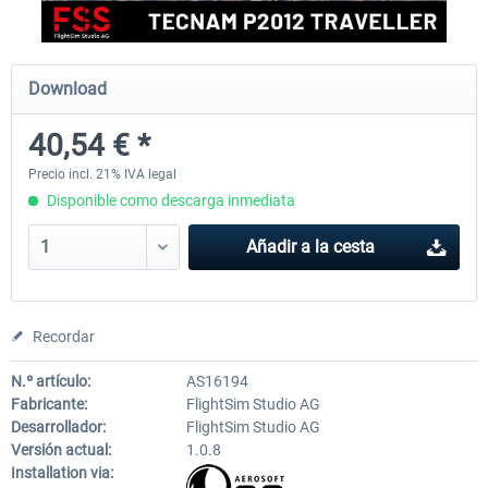
FlightSim Studio - E-Jets 170/175
Aerosoft Aircraft A340-600
Download
40,54 € *
40,62 € *
81,33 € *
Precio incl. 21% IVA legal
Disponible como descarga inmediata
Añadir a la cesta
Recordar
N.º artículo:
AS16194
Fabricante:
FlightSim Studio AG
Desarrollador:
FlightSim Studio AG
Versión actual:
1.0.8
Installation via: