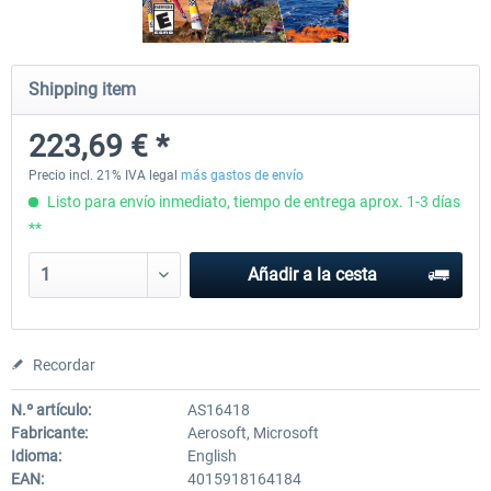
MSFS 2020 Premium Deluxe - Starter
MSFS 2020 + CRJ 550/700 L
Shipping item
Pack
Bundle
223,69 € *
147,43 €
264,36 € *
101,67 € *
Precio incl. 21% IVA legal
más gastos de envío
Listo para envío inmediato, tiempo de entrega aprox. 1-3 días
**
Añadir a la cesta
Recordar
N.º artículo:
AS16418
Fabricante:
Aerosoft, Microsoft
Idioma:
English
EAN:
4015918164184