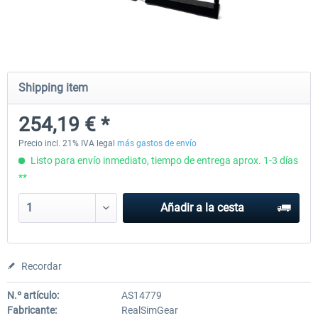
Honeycomb - Flight Sim USB Hub
CockpitCrafters - Under-Des
Shipping item
55,91 € *
50,83 € *
40,66 € *
254,19 € *
Precio incl. 21% IVA legal
más gastos de envío
Listo para envío inmediato, tiempo de entrega aprox. 1-3 días
**
Añadir a la cesta
Recordar
N.º artículo:
AS14779
Fabricante:
RealSimGear