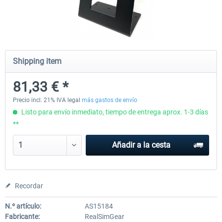
Honeycomb - Flight Sim USB Hub
CockpitCrafters - Under-Des
Shipping item
55,91 € *
50,83 € *
40,66 € *
81,33 € *
Precio incl. 21% IVA legal
más gastos de envío
Listo para envío inmediato, tiempo de entrega aprox. 1-3 días
**
Añadir a la cesta
Recordar
N.º artículo:
AS15184
Fabricante:
RealSimGear