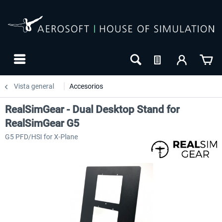
Vista general
Accesorios
RealSimGear - Dual Desktop Stand for
RealSimGear G5
G5 PFD/HSI for X-Plane
-27