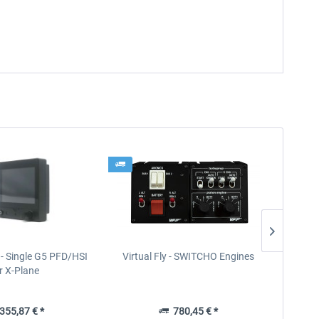
- Single G5 PFD/HSI
Virtual Fly - SWITCHO Engines
Virt
r X-Plane
55,87 € *
780,45 € *