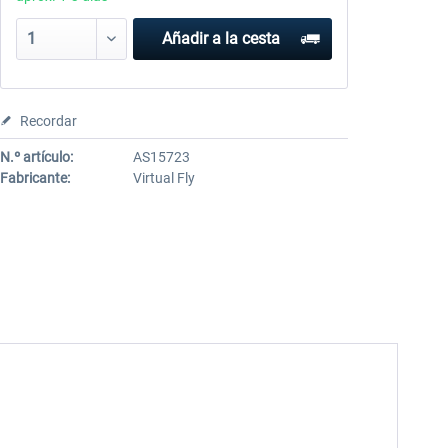
Añadir a la cesta
Recordar
N.º artículo:
AS15723
Fabricante:
Virtual Fly