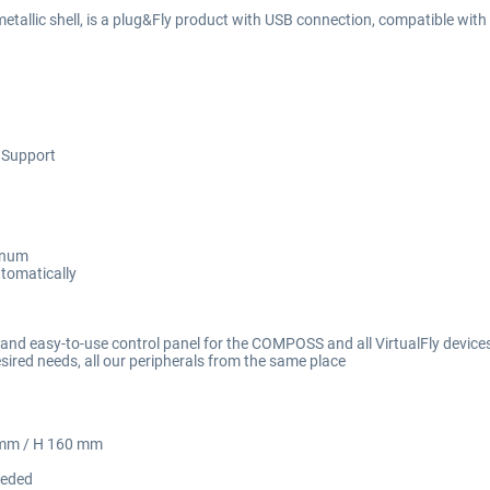
 metallic shell, is a plug&Fly product with USB connection, compatible 
 Support
minum
utomatically
ve and easy-to-use control panel for the COMPOSS and all VirtualFly devi
 desired needs, all our peripherals from the same place
 mm / H 160 mm
eeded