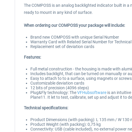
The COMPOSS is an analog backlighted indicator built in a
ready to mount in any kind of surface.
When ordering our COMPOSS your package will include:
Brand new COMPOSS with unique Serial Number
Warranty Card with Related Serial Number for Technical
Replacement set of deviation cards
Features:
Full metal construction - the housing is made with alu
Includes backlight, that can be turned on manually or a
Easy to attach to to a surface, using magnets or screws
Customizable deviation cards
12 bits of precision (4096 steps)
Plug&Fly technology: The
VFHubsoftware
is an intuiti
Plane11. It let to test, calibrate, set up and adjust it to
Technical specifications:
Product Dimensions (with packing): L 135 mm / W 130
Product Weight (with packing): 0,75 kg
Connectivity: USB (cable included), no external power n