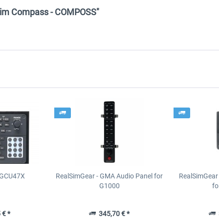
ht Sim Compass - COMPOSS"
- GCU47X
RealSimGear - GMA Audio Panel for
RealSimGear 
G1000
fo
 € *
345,70 € *
3