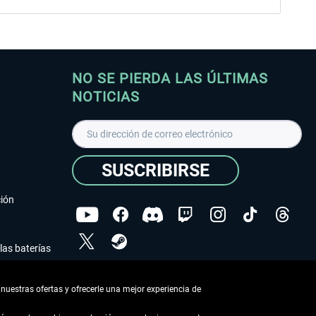
NO SE PIERDA LAS ÚLTIMAS
NOTICIAS
SUSCRIBIRSE
ción
las baterías
He leído la
declaración de protección de datos
.
nuestras ofertas y ofrecerle una mejor experiencia de
Copyright © Aerosoft GmbH - Todos los derechos
reservados