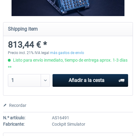
Honeycomb - Sierra TPM Module
Yawman Arrow
Shipping item
813,44 € *
253,17 € *
223,69 € *
Precio incl. 21% IVA legal
más gastos de envío
Listo para envío inmediato, tiempo de entrega aprox. 1-3 días
**
Añadir a la cesta
Recordar
N.º artículo:
AS16491
Fabricante:
Cockpit Simulator