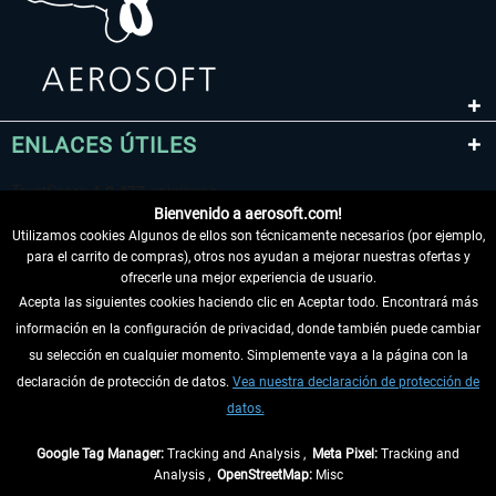
ENLACES ÚTILES
Bienvenido a aerosoft.com!
Utilizamos cookies Algunos de ellos son técnicamente necesarios (por ejemplo,
para el carrito de compras), otros nos ayudan a mejorar nuestras ofertas y
ofrecerle una mejor experiencia de usuario.
Acepta las siguientes cookies haciendo clic en Aceptar todo. Encontrará más
información en la configuración de privacidad, donde también puede cambiar
DESISTIR DEL CONTRATO
su selección en cualquier momento. Simplemente vaya a la página con la
declaración de protección de datos.
Vea nuestra declaración de protección de
INFORMACIÓN
datos.
NO SE PIERDA LAS ÚLTIMAS NOTICIAS
Google Tag Manager:
Tracking and Analysis ,
Meta Pixel:
Tracking and
Analysis ,
OpenStreetMap:
Misc