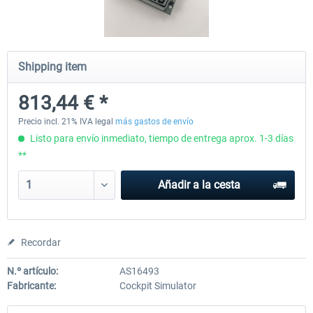
Honeycomb - Sierra TPM Module
Yawman Arrow
Shipping item
813,44 € *
253,17 € *
223,69 € *
Precio incl. 21% IVA legal
más gastos de envío
Listo para envío inmediato, tiempo de entrega aprox. 1-3 días
**
Añadir a la cesta
Recordar
N.º artículo:
AS16493
Fabricante:
Cockpit Simulator