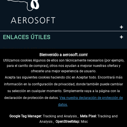
ENLACES ÚTILES
Bienvenido a aerosoft.com!
Utilizamos cookies Algunos de ellos son técnicamente necesarios (por ejemplo,
para el carrito de compras), otros nos ayudan a mejorar nuestras ofertas y
ofrecerle una mejor experiencia de usuario.
Acepta las siguientes cookies haciendo clic en Aceptar todo. Encontrará más
información en la configuración de privacidad, donde también puede cambiar
DESISTIR DEL CONTRATO
su selección en cualquier momento. Simplemente vaya a la página con la
declaración de protección de datos.
Vea nuestra declaración de protección de
INFORMACIÓN
datos.
NO SE PIERDA LAS ÚLTIMAS NOTICIAS
Google Tag Manager:
Tracking and Analysis ,
Meta Pixel:
Tracking and
Analysis ,
OpenStreetMap:
Misc