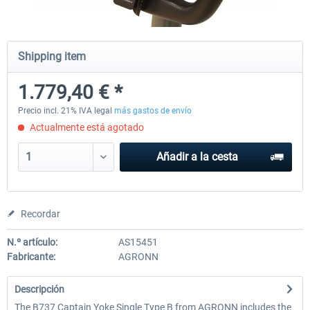
Honeycomb - Alpha Flight Controls
Honeycomb Complete Bun
Shipping item
1.779,40 € *
244,02 € *
782,93 € *
Precio incl. 21% IVA legal
más gastos de envío
Actualmente está agotado
Añadir a la cesta
Recordar
N.º artículo:
AS15451
Fabricante:
AGRONN
Descripción
The B737 Captain Yoke Single Type B from AGRONN includes the