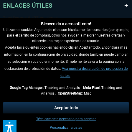
ENLACES ÚTILES
Bienvenido a aerosoft.com!
Utilizamos cookies Algunos de ellos son técnicamente necesarios (por ejemplo,
para el carrito de compras), otros nos ayudan a mejorar nuestras ofertas y
ofrecerle una mejor experiencia de usuario.
Acepta las siguientes cookies haciendo clic en Aceptar todo. Encontrará más
información en la configuración de privacidad, donde también puede cambiar
DESISTIR DEL CONTRATO
su selección en cualquier momento. Simplemente vaya a la página con la
declaración de protección de datos.
Vea nuestra declaración de protección de
INFORMACIÓN
datos.
NO SE PIERDA LAS ÚLTIMAS NOTICIAS
Google Tag Manager:
Tracking and Analysis ,
Meta Pixel:
Tracking and
Analysis ,
OpenStreetMap:
Misc
* Todos los precios, incl. el IVA legal y
gastos de envío
así como las posibles
tasas de recepción si no se describe lo contrario
Aceptar todo
** De aplicación a envíos dentro de Alemania. Los plazos de envío para los
Técnicamente necesario para aceptar
demás países se pueden consultar en la
información de envío
.
Personalizar ajustes
Contactos
Updates
Envíe una solicitud