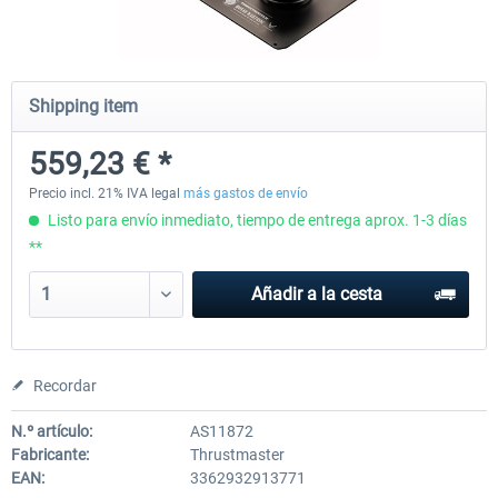
Honeycomb - Bravo Throttle Quadrant
Honeycomb Yoke & Throttle 
Shipping item
559,23 € *
254,19 € *
467,72 € *
Precio incl. 21% IVA legal
más gastos de envío
Listo para envío inmediato, tiempo de entrega aprox. 1-3 días
**
Añadir a la cesta
Recordar
N.º artículo:
AS11872
Fabricante:
Thrustmaster
EAN:
3362932913771