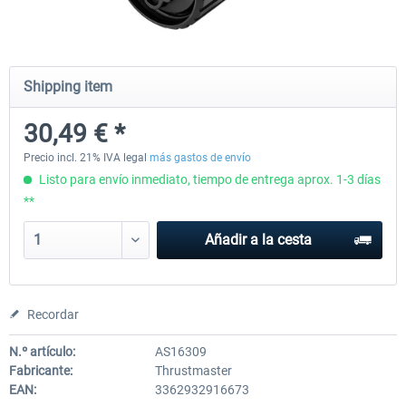
Honeycomb - Foxtrot Aviation Stick
Pro Flight Trainer - PUMA X A
Shipping item
Snap Action
30,49 € *
152,51 € *
2.186,12 € *
Precio incl. 21% IVA legal
más gastos de envío
Listo para envío inmediato, tiempo de entrega aprox. 1-3 días
**
Añadir a la cesta
Recordar
N.º artículo:
AS16309
Fabricante:
Thrustmaster
EAN:
3362932916673