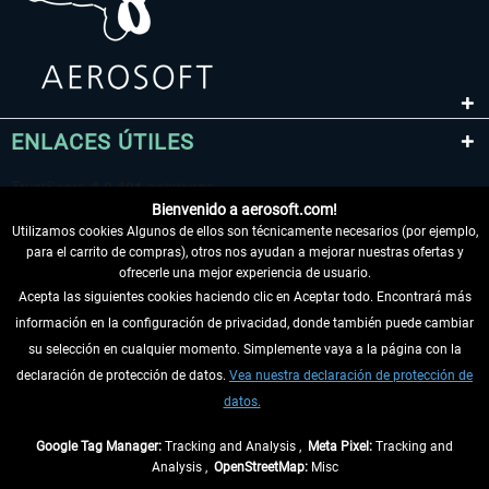
ENLACES ÚTILES
Bienvenido a aerosoft.com!
Utilizamos cookies Algunos de ellos son técnicamente necesarios (por ejemplo,
para el carrito de compras), otros nos ayudan a mejorar nuestras ofertas y
ofrecerle una mejor experiencia de usuario.
Acepta las siguientes cookies haciendo clic en Aceptar todo. Encontrará más
información en la configuración de privacidad, donde también puede cambiar
DESISTIR DEL CONTRATO
su selección en cualquier momento. Simplemente vaya a la página con la
declaración de protección de datos.
Vea nuestra declaración de protección de
INFORMACIÓN
datos.
NO SE PIERDA LAS ÚLTIMAS NOTICIAS
Google Tag Manager:
Tracking and Analysis ,
Meta Pixel:
Tracking and
Analysis ,
OpenStreetMap:
Misc