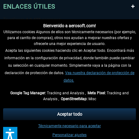
ENLACES ÚTILES
Bienvenido a aerosoft.com!
Utilizamos cookies Algunos de ellos son técnicamente necesarios (por ejemplo,
para el carrito de compras), otros nos ayudan a mejorar nuestras ofertas y
ofrecerle una mejor experiencia de usuario.
Acepta las siguientes cookies haciendo clic en Aceptar todo. Encontrará más
información en la configuración de privacidad, donde también puede cambiar
DESISTIR DEL CONTRATO
su selección en cualquier momento. Simplemente vaya a la página con la
declaración de protección de datos.
Vea nuestra declaración de protección de
INFORMACIÓN
datos.
NO SE PIERDA LAS ÚLTIMAS NOTICIAS
Google Tag Manager:
Tracking and Analysis ,
Meta Pixel:
Tracking and
Analysis ,
OpenStreetMap:
Misc
* Todos los precios, incl. el IVA legal y
gastos de envío
así como las posibles
tasas de recepción si no se describe lo contrario
Aceptar todo
** De aplicación a envíos dentro de Alemania. Los plazos de envío para los
Técnicamente necesario para aceptar
demás países se pueden consultar en la
información de envío
.
Personalizar ajustes