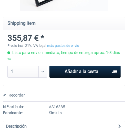
Honeycomb - Flight Sim USB Hub
CockpitCrafters - Under-Des
Shipping item
355,87 € *
55,91 € *
50,83 € *
40,66 € *
Precio incl. 21% IVA legal
más gastos de envío
Listo para envío inmediato, tiempo de entrega aprox. 1-3 días
**
Añadir a la cesta
Recordar
N.º artículo:
AS16385
Fabricante:
Simkits
Descripción