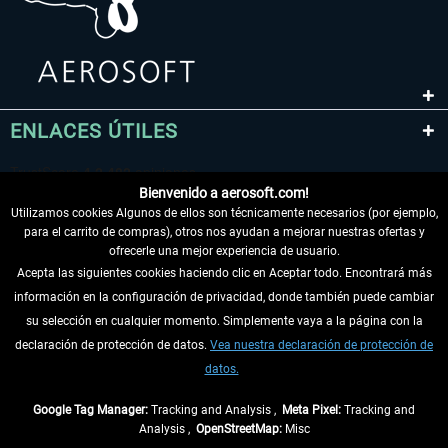
ENLACES ÚTILES
Bienvenido a aerosoft.com!
Utilizamos cookies Algunos de ellos son técnicamente necesarios (por ejemplo,
para el carrito de compras), otros nos ayudan a mejorar nuestras ofertas y
ofrecerle una mejor experiencia de usuario.
Acepta las siguientes cookies haciendo clic en Aceptar todo. Encontrará más
información en la configuración de privacidad, donde también puede cambiar
DESISTIR DEL CONTRATO
su selección en cualquier momento. Simplemente vaya a la página con la
declaración de protección de datos.
Vea nuestra declaración de protección de
INFORMACIÓN
datos.
NO SE PIERDA LAS ÚLTIMAS NOTICIAS
Google Tag Manager:
Tracking and Analysis ,
Meta Pixel:
Tracking and
Analysis ,
OpenStreetMap:
Misc