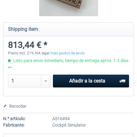
Octavi - IFR-1
Cockpit Simulator - CS 737X
Shipping item
813,44 € *
183,02 € *
508,39 € *
Precio incl. 21% IVA legal
más gastos de envío
Listo para envío inmediato, tiempo de entrega aprox. 1-3 días
**
Añadir a la cesta
Recordar
N.º artículo:
AS16494
Fabricante:
Cockpit Simulator