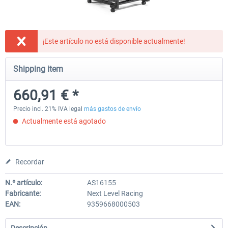
Wheel Stand Pro for Thrustmaster
Wheel Stand Pro Upgrade -
¡Este artículo no está disponible actualmente!
Hotas Warthog,...
Rudders Fastening
Shipping item
228,77 € *
47,19 € *
660,91 € *
Precio incl. 21% IVA legal
más gastos de envío
Actualmente está agotado
Recordar
N.º artículo:
AS16155
Fabricante:
Next Level Racing
EAN:
9359668000503