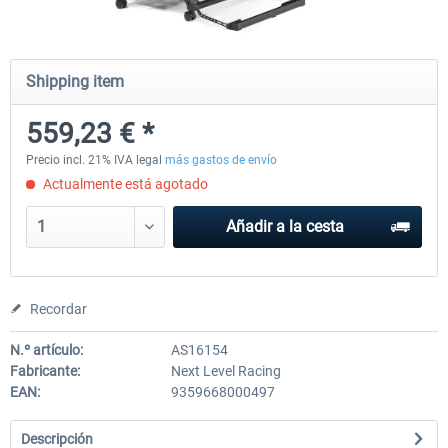
Wheel Stand Pro for Thrustmaster
Wheel Stand Pro Upgrade -
Shipping item
Hotas Warthog,...
Rudders Fastening
559,23 € *
228,77 € *
47,19 € *
Precio incl. 21% IVA legal
más gastos de envío
Actualmente está agotado
Añadir a la cesta
Recordar
N.º artículo:
AS16154
Fabricante:
Next Level Racing
EAN:
9359668000497
Descripción