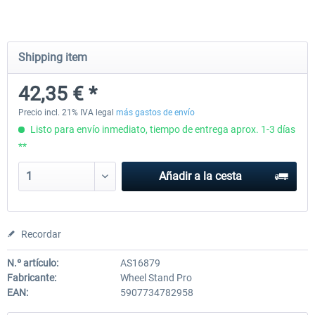
Wheel Stand Pro for Thrustmaster
Wheel Stand Pro Upgrade -
Shipping item
Hotas Warthog,...
Rudders Fastening
42,35 € *
228,77 € *
47,19 € *
Precio incl. 21% IVA legal
más gastos de envío
Listo para envío inmediato, tiempo de entrega aprox. 1-3 días
**
Añadir a la cesta
Recordar
N.º artículo:
AS16879
Fabricante:
Wheel Stand Pro
EAN:
5907734782958