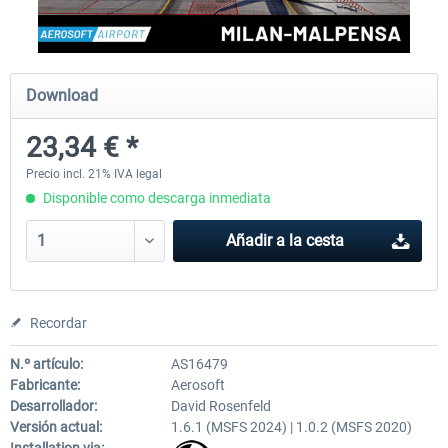
Aerosoft Mega Airport Brussels
Aerosoft Airport Cologne/
Download
23,34 € *
25,37 € *
18,25 € *
Precio incl. 21% IVA legal
Disponible como descarga inmediata
Añadir a la cesta
Recordar
N.º artículo:
AS16479
Fabricante:
Aerosoft
Desarrollador:
David Rosenfeld
Versión actual:
1.6.1 (MSFS 2024) | 1.0.2 (MSFS 2020)