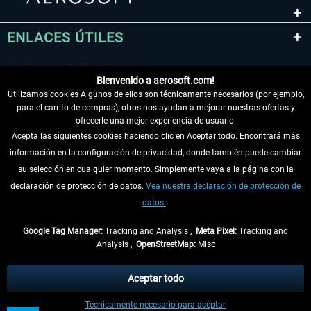
ENLACES ÚTILES
Bienvenido a aerosoft.com!
Utilizamos cookies Algunos de ellos son técnicamente necesarios (por ejemplo,
para el carrito de compras), otros nos ayudan a mejorar nuestras ofertas y
ofrecerle una mejor experiencia de usuario.
Acepta las siguientes cookies haciendo clic en Aceptar todo. Encontrará más
información en la configuración de privacidad, donde también puede cambiar
DESISTIR DEL CONTRATO
su selección en cualquier momento. Simplemente vaya a la página con la
declaración de protección de datos.
Vea nuestra declaración de protección de
INFORMACIÓN
datos.
NO SE PIERDA LAS ÚLTIMAS NOTICIAS
Google Tag Manager:
Tracking and Analysis ,
Meta Pixel:
Tracking and
Analysis ,
OpenStreetMap:
Misc
* Todos los precios, incl. el IVA legal y
gastos de envío
así como las posibles
tasas de recepción si no se describe lo contrario
Aceptar todo
** De aplicación a envíos dentro de Alemania. Los plazos de envío para los
Técnicamente necesario para aceptar
demás países se pueden consultar en la
información de envío
.