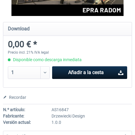
Aerosoft Mega Airport Brussels
Aerosoft Airport Cologne/
Download
0,00 € *
25,37 € *
18,25 € *
Precio incl. 21% IVA legal
Disponible como descarga inmediata
Añadir a la cesta
Recordar
N.º artículo:
AS16847
Fabricante:
Drzewiecki Design
Versión actual:
1.0.0