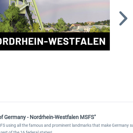
of Germany - Nordrhein-Westfalen MSFS"
FS using all the famous and prominent landmarks that make Germany such
 rest of the 16 federal states!