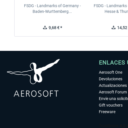
FSDG - Landmarks of Germany -
FSDG - Landmarks 
Baden-Wurttemberg...
Hesse & Thuri
9,68 € *
14,52 
ENLACES 
Aerosoft One
Devoluciones
Actualizaciones
Aerosoft Forum
Envíe una solici
Gift vouchers
Freeware