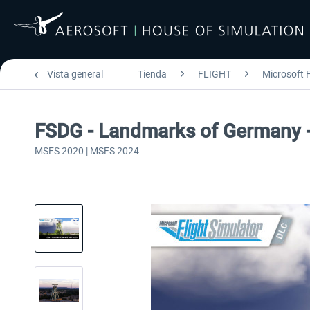
Vista general
Tienda
FLIGHT
Microsoft F
FSDG - Landmarks of Germany 
MSFS 2020 | MSFS 2024