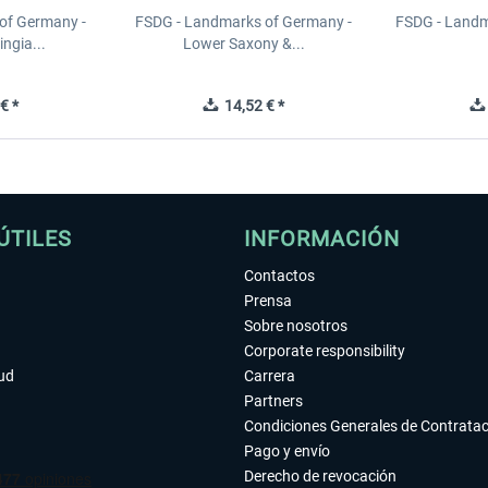
of Germany -
FSDG - Landmarks of Germany -
FSDG - Landm
ngia...
Lower Saxony &...
€ *
14,52 € *
ÚTILES
INFORMACIÓN
Contactos
Prensa
Sobre nosotros
Corporate responsibility
tud
Carrera
Partners
Condiciones Generales de Contrata
Pago y envío
Derecho de revocación