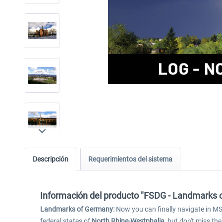
Descripción
Requerimientos del sistema
Información del producto "FSDG - Landmarks 
Landmarks of Germany:
Now you can finally navigate in MS
federal states of
North Rhine-Westphalia
, but don't miss the