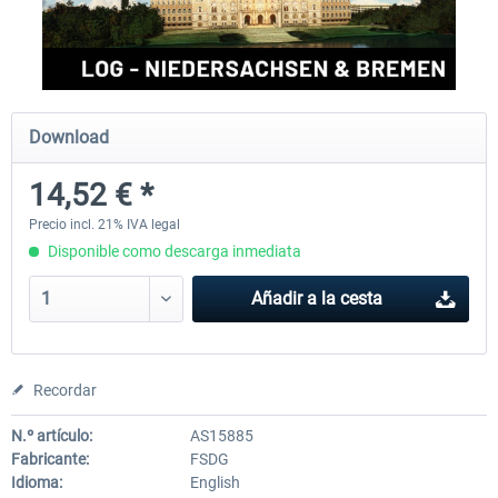
Aerosoft Mega Airport Brussels
Aerosoft Airport Cologne/
Download
25,37 € *
18,25 € *
14,52 € *
Precio incl. 21% IVA legal
Disponible como descarga inmediata
Añadir a la cesta
Recordar
N.º artículo:
AS15885
Fabricante:
FSDG
Idioma:
English