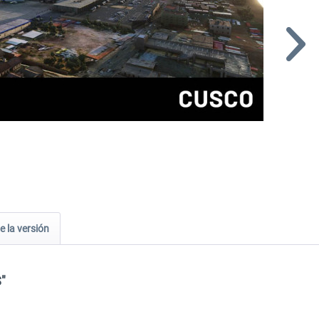
e la versión
"