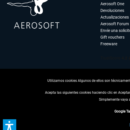
Aerosoft One
Devoluciones
Actualizaciones
Aerosoft Forum
Envíe una solici
Gift vouchers
Freeware
Utilizamos cookies Algunos de ellos son técnicamente
Acepta las siguientes cookies haciendo clic en Acept
Simplemente vaya a 
DESISTIR
Google T
* Todos los precios, i
** De aplicación a envíos 