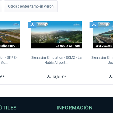
Otros clientes también vieron
ion - SKPS -
Sierrasim Simulation - SKMZ - La
Sierrasim Sim
iño...
Nubia Airport...
Joa
€ *
13,31 € *
ÚTILES
INFORMACIÓN