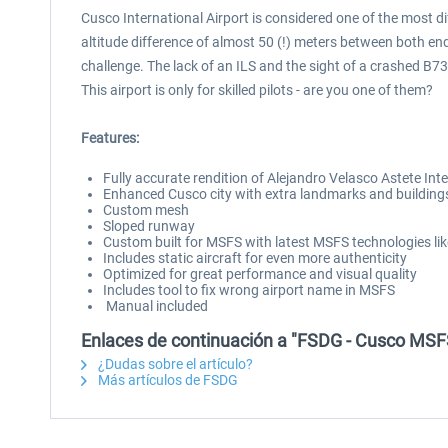
Cusco International Airport is considered one of the most diff
altitude difference of almost 50 (!) meters between both en
challenge. The lack of an ILS and the sight of a crashed B73
This airport is only for skilled pilots - are you one of them?
Features:
Fully accurate rendition of Alejandro Velasco Astete In
Enhanced Cusco city with extra landmarks and building
Custom mesh
Sloped runway
Custom built for MSFS with latest MSFS technologies li
Includes static aircraft for even more authenticity
Optimized for great performance and visual quality
Includes tool to fix wrong airport name in MSFS
Manual included
Enlaces de continuación a "FSDG - Cusco MSF
¿Dudas sobre el artículo?
Más artículos de FSDG