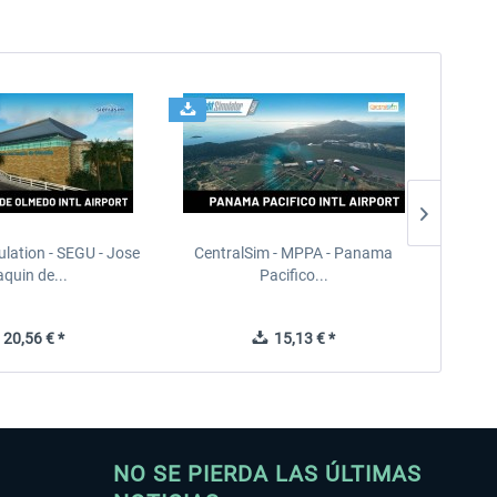
ulation - SEGU - Jose
CentralSim - MPPA - Panama
PILOT'S
quin de...
Pacifico...
20,56 € *
15,13 € *
NO SE PIERDA LAS ÚLTIMAS