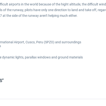
icult airports in the world because of the hight altitude, the difficult wi
ds of the runway, pilots have only one direction to land and take off, reg
7 at the side of the runway aren't helping much either.
ternational Airport, Cusco, Peru (SPZO) and surroundings
s
ke dynamic lights, parallax windows and ground materials
S"