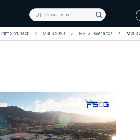
light Simulator
MSFS 2020
MSFS Escenarios
MSFS 