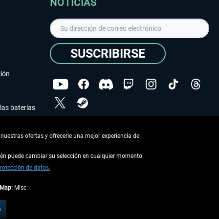
NOTICIAS
SUSCRIBIRSE
ción
las baterías
He leído la
declaración de protección de datos
.
nuestras ofertas y ofrecerle una mejor experiencia de
Copyright © Aerosoft GmbH - Todos los derechos
reservados
bién puede cambiar su selección en cualquier momento.
rotección de datos.
tMap:
Misc
describe lo contrario
o
 en la
información de envío
.