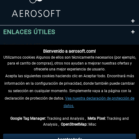
ENLACES ÚTILES
Bienvenido a aerosoft.com!
Utilizamos cookies Algunos de ellos son técnicamente necesarios (por ejemplo,
para el carrito de compras), otros nos ayudan a mejorar nuestras ofertas y
ofrecerle una mejor experiencia de usuario.
Acepta las siguientes cookies haciendo clic en Aceptar todo. Encontrará más
información en la configuración de privacidad, donde también puede cambiar
DESISTIR DEL CONTRATO
su selección en cualquier momento. Simplemente vaya a la página con la
declaración de protección de datos.
Vea nuestra declaración de protección de
INFORMACIÓN
datos.
NO SE PIERDA LAS ÚLTIMAS NOTICIAS
Google Tag Manager:
Tracking and Analysis ,
Meta Pixel:
Tracking and
Analysis ,
OpenStreetMap:
Misc
* Todos los precios, incl. el IVA legal y
gastos de envío
así como las posibles
tasas de recepción si no se describe lo contrario