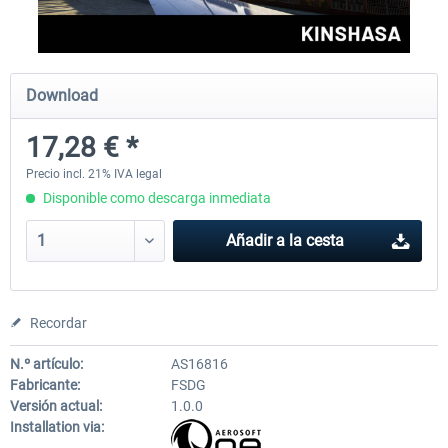
FSDG - Mauritius MSFS
FSDG - Accra MSFS
Download
17,28 € *
30,25 € *
21,78 € *
Precio incl. 21% IVA legal
Disponible como descarga inmediata
Añadir a la cesta
Recordar
N.º artículo:
AS16816
Fabricante:
FSDG
Versión actual:
1.0.0
Installation via: