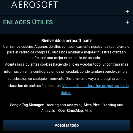
ENLACES ÚTILES
Bienvenido a aerosoft.com!
Utilizamos cookies Algunos de ellos son técnicamente necesarios (por ejemplo,
para el carrito de compras), otros nos ayudan a mejorar nuestras ofertas y
ofrecerle una mejor experiencia de usuario.
Acepta las siguientes cookies haciendo clic en Aceptar todo. Encontrará más
información en la configuración de privacidad, donde también puede cambiar
DESISTIR DEL CONTRATO
su selección en cualquier momento. Simplemente vaya a la página con la
declaración de protección de datos.
Vea nuestra declaración de protección de
INFORMACIÓN
datos.
NO SE PIERDA LAS ÚLTIMAS NOTICIAS
Google Tag Manager:
Tracking and Analysis ,
Meta Pixel:
Tracking and
Analysis ,
OpenStreetMap:
Misc
* Todos los precios, incl. el IVA legal y
gastos de envío
así como las posibles
tasas de recepción si no se describe lo contrario
Aceptar todo
** De aplicación a envíos dentro de Alemania. Los plazos de envío para los