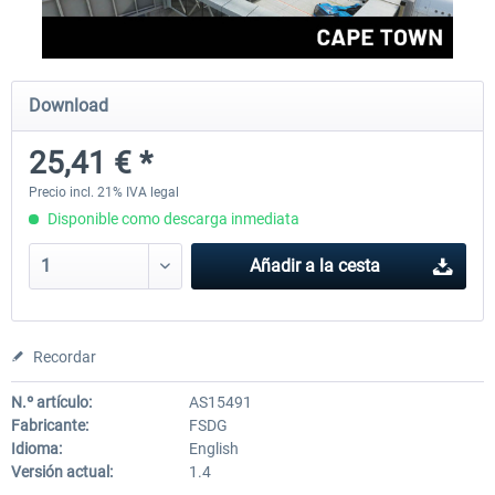
FSDG - Mauritius MSFS
FSDG - Accra MSFS
Download
25,41 € *
30,25 € *
21,78 € *
Precio incl. 21% IVA legal
Disponible como descarga inmediata
Añadir a la cesta
Recordar
N.º artículo:
AS15491
Fabricante:
FSDG
Idioma:
English
Versión actual:
1.4