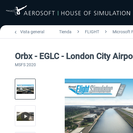
Vista general
Tienda
FLIGHT
Microsoft F
Orbx - EGLC - London City Airp
MSFS 2020