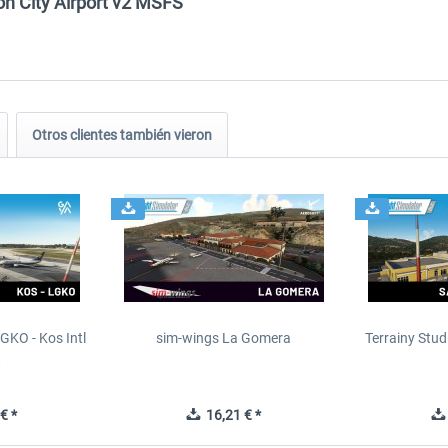
on City Airport v2 MSFS"
Otros clientes también vieron
GKO - Kos Intl
sim-wings La Gomera
Terrainy Stud
t
€ *
16,21 € *