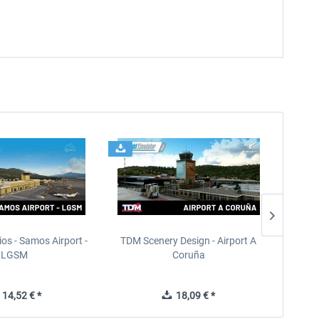
ios - Samos Airport -
TDM Scenery Design - Airport A
FlyLo
LGSM
Coruña
14,52 € *
18,09 € *