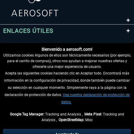
ENLACES ÚTILES
Bienvenido a aerosoft.com!
Utilizamos cookies Algunos de ellos son técnicamente necesarios (por ejemplo,
para el carrito de compras), otros nos ayudan a mejorar nuestras ofertas y
ofrecerle una mejor experiencia de usuario.
Acepta las siguientes cookies haciendo clic en Aceptar todo. Encontrará más
información en la configuración de privacidad, donde también puede cambiar
DESISTIR DEL CONTRATO
su selección en cualquier momento. Simplemente vaya a la página con la
declaración de protección de datos.
Vea nuestra declaración de protección de
INFORMACIÓN
datos.
NO SE PIERDA LAS ÚLTIMAS NOTICIAS
Google Tag Manager:
Tracking and Analysis ,
Meta Pixel:
Tracking and
Analysis ,
OpenStreetMap:
Misc
* Todos los precios, incl. el IVA legal y
gastos de envío
así como las posibles
tasas de recepción si no se describe lo contrario