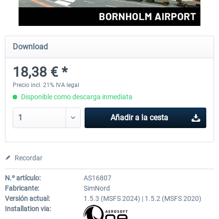
Aerosoft Mega Airport Brussels
Aerosoft Airport Cologne/
Download
18,38 € *
25,37 € *
18,25 € *
Precio incl. 21% IVA legal
Disponible como descarga inmediata
Añadir a la cesta
Recordar
N.º artículo:
AS16807
Fabricante:
SimNord
Versión actual:
1.5.3 (MSFS 2024) | 1.5.2 (MSFS 2020)
Installation via: