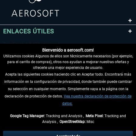
ENLACES ÚTILES
Bienvenido a aerosoft.com!
Utilizamos cookies Algunos de ellos son técnicamente necesarios (por ejemplo,
para el carrito de compras), otros nos ayudan a mejorar nuestras ofertas y
ofrecerle una mejor experiencia de usuario.
Acepta las siguientes cookies haciendo clic en Aceptar todo. Encontrará más
información en la configuración de privacidad, donde también puede cambiar
DESISTIR DEL CONTRATO
su selección en cualquier momento. Simplemente vaya a la página con la
declaración de protección de datos.
Vea nuestra declaración de protección de
INFORMACIÓN
datos.
NO SE PIERDA LAS ÚLTIMAS NOTICIAS
Google Tag Manager:
Tracking and Analysis ,
Meta Pixel:
Tracking and
Analysis ,
OpenStreetMap:
Misc
* Todos los precios, incl. el IVA legal y
gastos de envío
así como las posibles
tasas de recepción si no se describe lo contrario