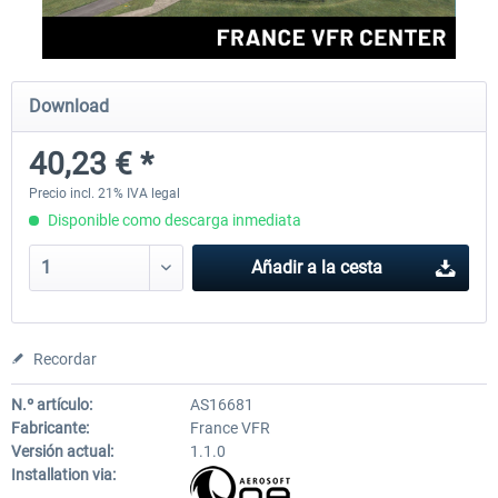
Aerosoft Mega Airport Brussels
Aerosoft Airport Cologne/
Download
40,23 € *
25,37 € *
18,25 € *
Precio incl. 21% IVA legal
Disponible como descarga inmediata
Añadir a la cesta
Recordar
N.º artículo:
AS16681
Fabricante:
France VFR
Versión actual:
1.1.0
Installation via: