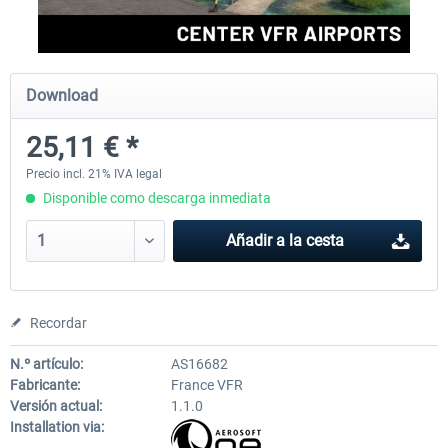
Aerosoft Mega Airport Brussels
Aerosoft Airport Cologne/
Download
25,11 € *
25,37 € *
18,25 € *
Precio incl. 21% IVA legal
Disponible como descarga inmediata
Añadir a la cesta
Recordar
N.º artículo:
AS16682
Fabricante:
France VFR
Versión actual:
1.1.0
Installation via: