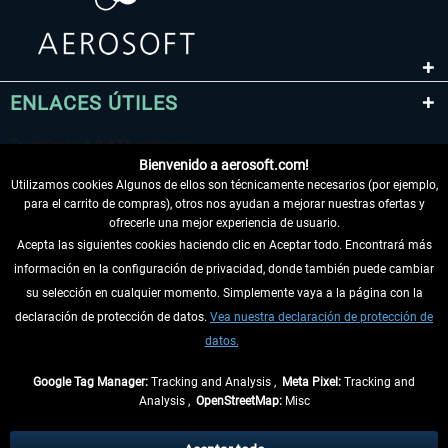
ENLACES ÚTILES
Bienvenido a aerosoft.com!
Utilizamos cookies Algunos de ellos son técnicamente necesarios (por ejemplo,
para el carrito de compras), otros nos ayudan a mejorar nuestras ofertas y
ofrecerle una mejor experiencia de usuario.
Acepta las siguientes cookies haciendo clic en Aceptar todo. Encontrará más
información en la configuración de privacidad, donde también puede cambiar
DESISTIR DEL CONTRATO
su selección en cualquier momento. Simplemente vaya a la página con la
declaración de protección de datos.
Vea nuestra declaración de protección de
INFORMACIÓN
datos.
NO SE PIERDA LAS ÚLTIMAS NOTICIAS
Google Tag Manager:
Tracking and Analysis ,
Meta Pixel:
Tracking and
Analysis ,
OpenStreetMap:
Misc
* Todos los precios, incl. el IVA legal y
gastos de envío
así como las posibles
tasas de recepción si no se describe lo contrario