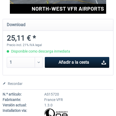
Aerosoft Mega Airport Brussels
Aerosoft Airport Cologne/
Download
25,11 € *
25,37 € *
18,25 € *
Precio incl. 21% IVA legal
Disponible como descarga inmediata
Añadir a la cesta
Recordar
N.º artículo:
AS15720
Fabricante:
France VFR
Versión actual:
1.3.0
Installation via: