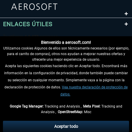
ENLACES ÚTILES
Bienvenido a aerosoft.com!
Utilizamos cookies Algunos de ellos son técnicamente necesarios (por ejemplo,
para el carrito de compras), otros nos ayudan a mejorar nuestras ofertas y
ofrecerle una mejor experiencia de usuario.
Acepta las siguientes cookies haciendo clic en Aceptar todo. Encontrará más
información en la configuración de privacidad, donde también puede cambiar
DESISTIR DEL CONTRATO
su selección en cualquier momento. Simplemente vaya a la página con la
declaración de protección de datos.
Vea nuestra declaración de protección de
INFORMACIÓN
datos.
NO SE PIERDA LAS ÚLTIMAS NOTICIAS
Google Tag Manager:
Tracking and Analysis ,
Meta Pixel:
Tracking and
Analysis ,
OpenStreetMap:
Misc
* Todos los precios, incl. el IVA legal y
gastos de envío
así como las posibles
tasas de recepción si no se describe lo contrario
Aceptar todo