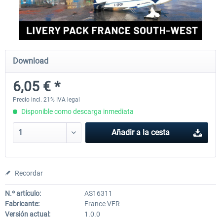
FlightSim Studio - E-Jets 170/175
Aerosoft Aircraft A340-600
Download
40,62 € *
81,33 € *
6,05 € *
Precio incl. 21% IVA legal
Disponible como descarga inmediata
Añadir a la cesta
Recordar
N.º artículo:
AS16311
Fabricante:
France VFR
Versión actual:
1.0.0