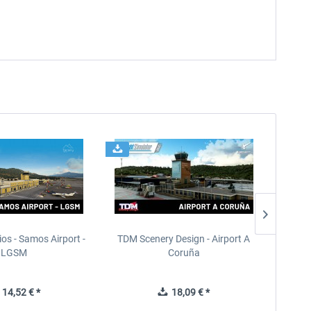
ios - Samos Airport -
TDM Scenery Design - Airport A
FlyLo
LGSM
Coruña
14,52 € *
18,09 € *