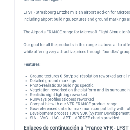
LFST - Strasbourg Entzheim is an airport add-on for Micros
including airport buildings, textures and ground markings as
The Airports FRANCE range for Microsoft Flight Simulator®
Our goal for all the products in this range is above all to
while offering very attractive prices through "bundles" grou
Features:
Ground textures 0.5m/pixel résolution reworked aerial
Detailed ground markings
Photo-realistic 3D buildings specific
Vegetation reworked on the platform and its surroundi
Realistic night lighting reworked
Runways profiles (slopes) reworked
Compatible with our VFR FRANCE product range
Geo-referenced data for maximum compatibility with fut
Development process 100% SDK (System Developement Ki
SIA – VAC – IAC – APT – ARRDEP charts provided
Enlaces de continuación a "France VFR - LFST