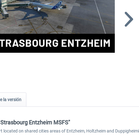
e la versión
 - Strasbourg Entzheim MSFS"
rt located on shared cities areas of Entzheim, Holtzheim and Duppigheimin