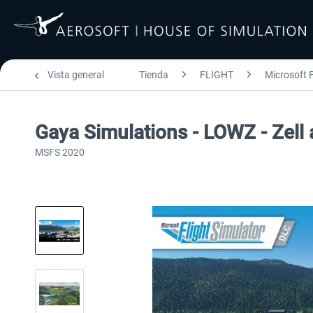
Vista general
Tienda
FLIGHT
Microsoft F
Gaya Simulations - LOWZ - Zell
MSFS 2020