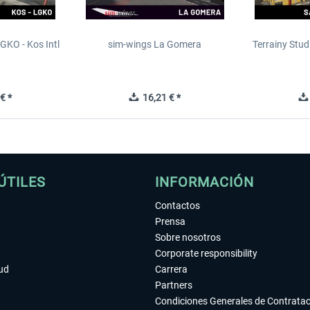
GKO - Kos Intl
sim-wings La Gomera
Terrainy Stud
t
€ *
16,21 € *
ÚTILES
INFORMACIÓN
Contactos
Prensa
Sobre nosotros
Corporate responsibility
tud
Carrera
Partners
Condiciones Generales de Contrata