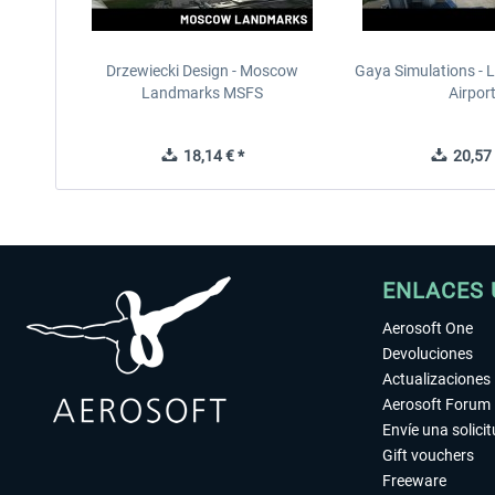
Drzewiecki Design - Moscow
Gaya Simulations - L
Landmarks MSFS
Airpor
18,14 € *
20,57 
ENLACES 
Aerosoft One
Devoluciones
Actualizaciones
Aerosoft Forum
Envíe una solici
Gift vouchers
Freeware