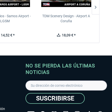
ios - Samos Airport -
TDM Scenery Design - Airport A
FlyLo
LGSM
Coruña
14,52 € *
18,09 € *
NO SE PIERDA LAS ÚLTIMAS
NOTICIAS
SUSCRIBIRSE
ción