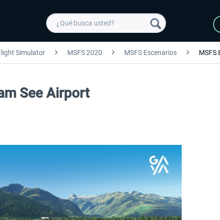
light Simulator
MSFS 2020
MSFS Escenarios
MSFS 
 am See Airport