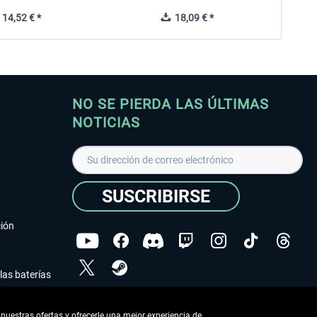
14,52 € *
18,09 € *
NO SE PIERDA LAS ÚLTIMAS
NOTICIAS
SUSCRIBIRSE
ción
las baterías
He leído la
declaración de protección de datos
.
nuestras ofertas y ofrecerle una mejor experiencia de