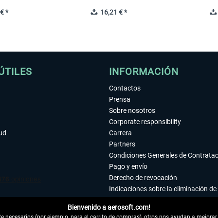
€ *
16,21 € *
ÚTILES
INFORMACIÓN
Contactos
Prensa
Sobre nosotros
Corporate responsibility
tud
Carrera
Partners
Condiciones Generales de Contrata
Pago y envío
Derecho de revocación
Indicaciones sobre la eliminación de 
Declaración de protección de datos
Bienvenido a aerosoft.com!
Accesibilidad
 necesarios (por ejemplo, para el carrito de compras), otros nos ayudan a mejorar 