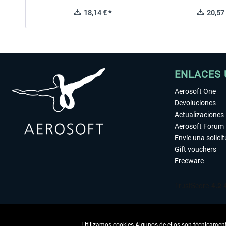
18,14 € *
20,57 
ENLACES 
Aerosoft One
Devoluciones
Actualizaciones
Aerosoft Forum
Envíe una solici
Gift vouchers
Freeware
Utilizamos cookies Algunos de ellos son técnicamente