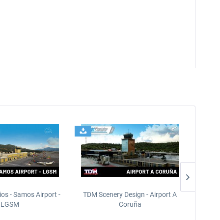
ios - Samos Airport -
TDM Scenery Design - Airport A
FlyLo
LGSM
Coruña