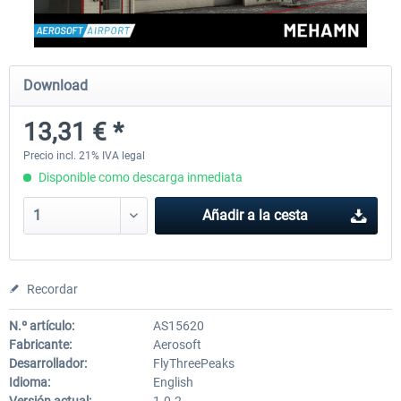
Aerosoft Mega Airport Brussels
Aerosoft Airport Cologne/
Download
13,31 € *
25,37 € *
18,25 € *
Precio incl. 21% IVA legal
Disponible como descarga inmediata
Añadir a la cesta
Recordar
N.º artículo:
AS15620
Fabricante:
Aerosoft
Desarrollador:
FlyThreePeaks
Idioma:
English