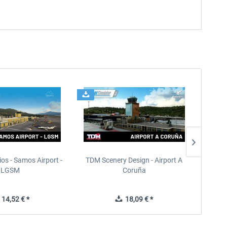
ios - Samos Airport -
TDM Scenery Design - Airport A
FlyLo
LGSM
Coruña
14,52 € *
18,09 € *