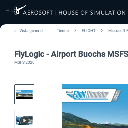
Vista general
Tienda
FLIGHT
Microsoft F
FlyLogic - Airport Buochs MSF
MSFS 2020