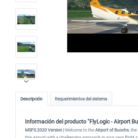
Descripción
Requerimientos del sistema
Información del producto "FlyLogic - Airport
MSFS 2020 Version |
Welcome to the
Airport of Buochs
, th
this airport with a challenging approach in your own flight 