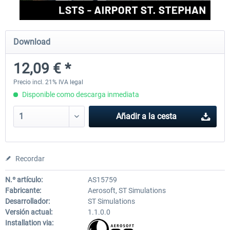
Aerosoft Mega Airport Brussels
Aerosoft Airport Cologne/
Download
12,09 € *
25,37 € *
18,25 € *
Precio incl. 21% IVA legal
Disponible como descarga inmediata
Añadir a la cesta
Recordar
N.º artículo:
AS15759
Fabricante:
Aerosoft, ST Simulations
Desarrollador:
ST Simulations
Versión actual:
1.1.0.0
Installation via: