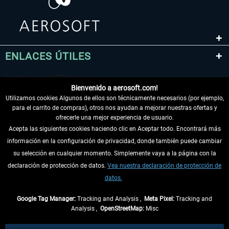
ENLACES ÚTILES
Bienvenido a aerosoft.com!
Utilizamos cookies Algunos de ellos son técnicamente necesarios (por ejemplo,
para el carrito de compras), otros nos ayudan a mejorar nuestras ofertas y
ofrecerle una mejor experiencia de usuario.
Acepta las siguientes cookies haciendo clic en Aceptar todo. Encontrará más
información en la configuración de privacidad, donde también puede cambiar
DESISTIR DEL CONTRATO
su selección en cualquier momento. Simplemente vaya a la página con la
declaración de protección de datos.
Vea nuestra declaración de protección de
INFORMACIÓN
datos.
NO SE PIERDA LAS ÚLTIMAS NOTICIAS
Google Tag Manager:
Tracking and Analysis ,
Meta Pixel:
Tracking and
Analysis ,
OpenStreetMap:
Misc
* Todos los precios, incl. el IVA legal y
gastos de envío
así como las posibles