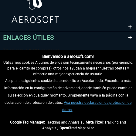
ENLACES ÚTILES
Bienvenido a aerosoft.com!
Utilizamos cookies Algunos de ellos son técnicamente necesarios (por ejemplo,
para el carrito de compras), otros nos ayudan a mejorar nuestras ofertas y
ofrecerle una mejor experiencia de usuario.
Acepta las siguientes cookies haciendo clic en Aceptar todo. Encontrará más
información en la configuración de privacidad, donde también puede cambiar
DESISTIR DEL CONTRATO
su selección en cualquier momento. Simplemente vaya a la página con la
declaración de protección de datos.
Vea nuestra declaración de protección de
INFORMACIÓN
datos.
NO SE PIERDA LAS ÚLTIMAS NOTICIAS
Google Tag Manager:
Tracking and Analysis ,
Meta Pixel:
Tracking and
Analysis ,
OpenStreetMap:
Misc
* Todos los precios, incl. el IVA legal y
gastos de envío
así como las posibles