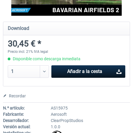
Aerosoft Mega Airport Brussels
Aerosoft Airport Cologne/
Download
30,45 € *
25,37 € *
18,25 € *
Precio incl. 21% IVA legal
Disponible como descarga inmediata
Añadir a la cesta
Recordar
N.º artículo:
AS15975
Fabricante:
Aerosoft
Desarrollador:
ClearPropStudios
Versión actual:
1.0.0