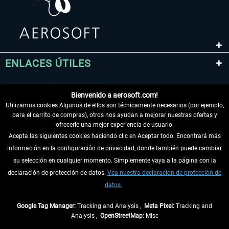
ENLACES ÚTILES
Bienvenido a aerosoft.com!
Utilizamos cookies Algunos de ellos son técnicamente necesarios (por ejemplo,
para el carrito de compras), otros nos ayudan a mejorar nuestras ofertas y
ofrecerle una mejor experiencia de usuario.
Acepta las siguientes cookies haciendo clic en Aceptar todo. Encontrará más
información en la configuración de privacidad, donde también puede cambiar
DESISTIR DEL CONTRATO
su selección en cualquier momento. Simplemente vaya a la página con la
declaración de protección de datos.
Vea nuestra declaración de protección de
INFORMACIÓN
datos.
NO SE PIERDA LAS ÚLTIMAS NOTICIAS
Google Tag Manager:
Tracking and Analysis ,
Meta Pixel:
Tracking and
Analysis ,
OpenStreetMap:
Misc
* Todos los precios, incl. el IVA legal y
gastos de envío
así como las posibles