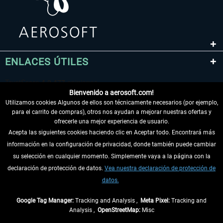
ENLACES ÚTILES
Bienvenido a aerosoft.com!
Utilizamos cookies Algunos de ellos son técnicamente necesarios (por ejemplo,
para el carrito de compras), otros nos ayudan a mejorar nuestras ofertas y
ofrecerle una mejor experiencia de usuario.
Acepta las siguientes cookies haciendo clic en Aceptar todo. Encontrará más
información en la configuración de privacidad, donde también puede cambiar
DESISTIR DEL CONTRATO
su selección en cualquier momento. Simplemente vaya a la página con la
declaración de protección de datos.
Vea nuestra declaración de protección de
INFORMACIÓN
datos.
NO SE PIERDA LAS ÚLTIMAS NOTICIAS
Google Tag Manager:
Tracking and Analysis ,
Meta Pixel:
Tracking and
Analysis ,
OpenStreetMap:
Misc
* Todos los precios, incl. el IVA legal y
gastos de envío
así como las posibles