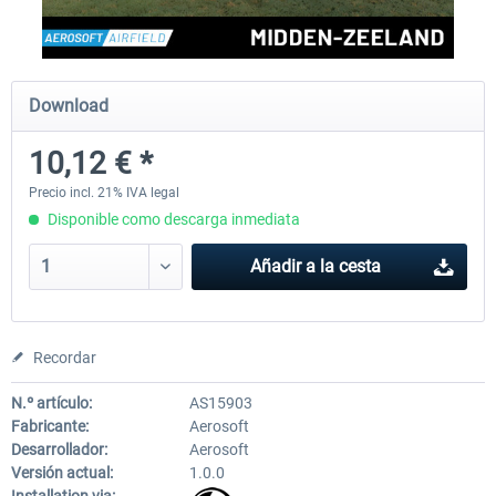
Aerosoft Mega Airport Brussels
Aerosoft Airport Cologne/
Download
10,12 € *
25,37 € *
18,25 € *
Precio incl. 21% IVA legal
Disponible como descarga inmediata
Añadir a la cesta
Recordar
N.º artículo:
AS15903
Fabricante:
Aerosoft
Desarrollador:
Aerosoft
Versión actual:
1.0.0